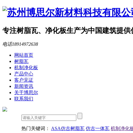
专注树脂瓦、净化板生产
为中国建筑提供
电话
18914972638
网站首页
树脂瓦
机制净化板
产品中心
客户见证
新闻资讯
关于博思尔
联系我们
热门关键词：
ASA仿古树脂瓦
仿古一体瓦
机制净化